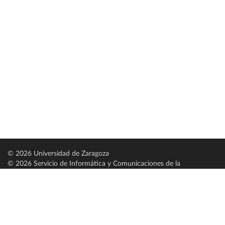
© 2026 Universidad de Zaragoza
© 2026 Servicio de Informática y Comunicaciones de la
Universidad de Zaragoza (
SICUZ
)
Universidad de Zaragoza
C/ Pedro Cerbuna, 12
ES-50009 Zaragoza
España / Spain
Tel: +34 976761000