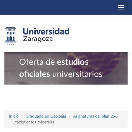
Togg
navi
Oferta de
estudios
oficiales
universitarios
Inicio
Graduado en Geología
Asignaturas del plan 296
Yacimientos minerales