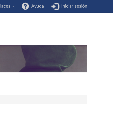
laces
Ayuda
Iniciar sesión