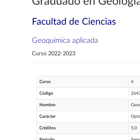
Graduado en Geologí
Facultad de Ciencias
Geoquímica aplicada
Curso 2022-2023
Curso
4
Código
264
Nombre
Geoq
Carácter
Opta
Créditos
5,0
Periodo
Seme