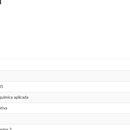
a
35
uímica aplicada
tiva
stre 2