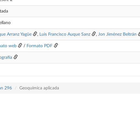
tada
ellano
que Arranz Yagüe
,
Luis Francisco Auque Sanz
,
Jon Jiménez Beltrán
mato web
/
Formato PDF
ografía
lan 296
Geoquímica aplicada