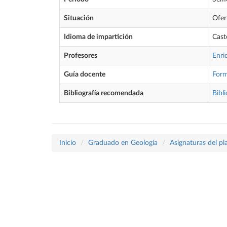
Situación
Ofer
Idioma de impartición
Cast
Profesores
Enri
Guía docente
For
Bibliografía recomendada
Bibli
Inicio
Graduado en Geología
Asignaturas del p