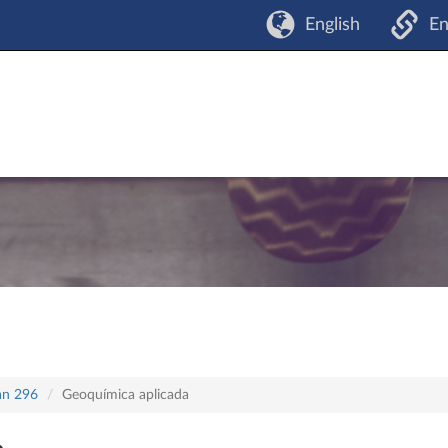
English
En
lan 296
Geoquímica aplicada