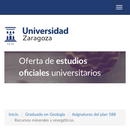
Togg
navi
Oferta de
estudios
oficiales
universitarios
Inicio
Graduado en Geología
Asignaturas del plan 588
Recursos minerales y energéticos