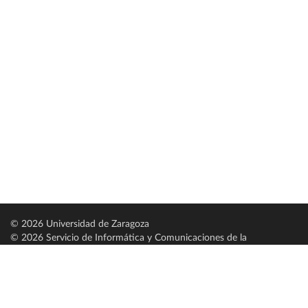
© 2026 Universidad de Zaragoza
© 2026 Servicio de Informática y Comunicaciones de la
Universidad de Zaragoza (
SICUZ
)
Universidad de Zaragoza
C/ Pedro Cerbuna, 12
ES-50009 Zaragoza
España / Spain