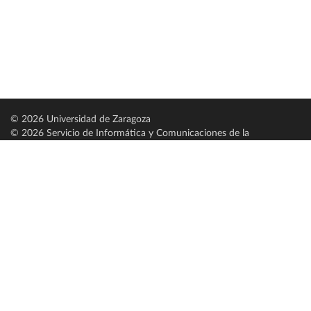
© 2026 Universidad de Zaragoza
© 2026 Servicio de Informática y Comunicaciones de la
Universidad de Zaragoza (
SICUZ
)
Universidad de Zaragoza
C/ Pedro Cerbuna, 12
ES-50009 Zaragoza
España / Spain
Tel: +34 976761000
ciu@unizar.es
Q-5018001-G
Servido por nodo: estudios