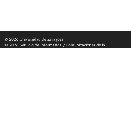
© 2026 Universidad de Zaragoza
© 2026 Servicio de Informática y Comunicaciones de la
Universidad de Zaragoza (
SICUZ
)
Universidad de Zaragoza
C/ Pedro Cerbuna, 12
ES-50009 Zaragoza
España / Spain
Tel: +34 976761000
ciu@unizar.es
Q-5018001-G
Servido por nodo: estudios