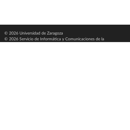
© 2026 Universidad de Zaragoza
© 2026 Servicio de Informática y Comunicaciones de la
Universidad de Zaragoza (
SICUZ
)
Universidad de Zaragoza
C/ Pedro Cerbuna, 12
ES-50009 Zaragoza
España / Spain
Tel: +34 976761000
ciu@unizar.es
Q-5018001-G
Servido por nodo: estudios
Aviso legal
|
Condiciones generales de uso
|
Política de privacidad