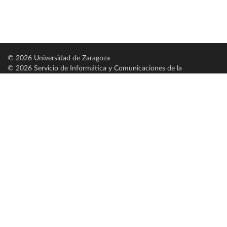
© 2026 Universidad de Zaragoza
© 2026 Servicio de Informática y Comunicaciones de la
Universidad de Zaragoza (
SICUZ
)
Universidad de Zaragoza
C/ Pedro Cerbuna, 12
ES-50009 Zaragoza
España / Spain
Tel: +34 976761000
ciu@unizar.es
Q-5018001-G
Servido por nodo: estudios
Aviso legal
|
Condiciones generales de uso
|
Política de privacidad