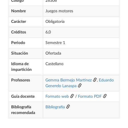
Código
26306
Nombre
Juegos motores
Carácter
Obligatoria
Créditos
6,0
Periodo
Semestre 1
Situación
Ofertada
Idioma de
Castellano
impartición
Profesores
Gemma Bermejo Martínez
,
Eduardo
Generelo Lanaspa
Guía docente
Formato web
/
Formato PDF
Bibliografía
Bibliografía
recomendada