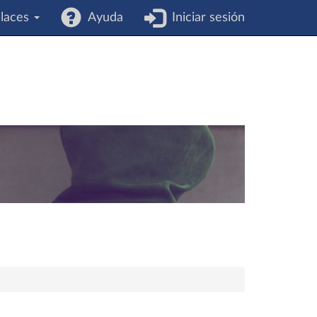
laces
Ayuda
Iniciar sesión