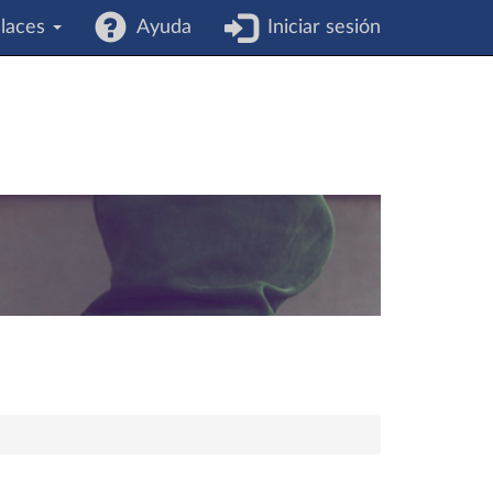
laces
Ayuda
Iniciar sesión