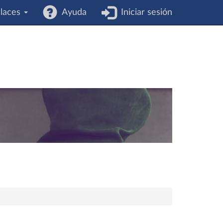
laces
Ayuda
Iniciar sesión