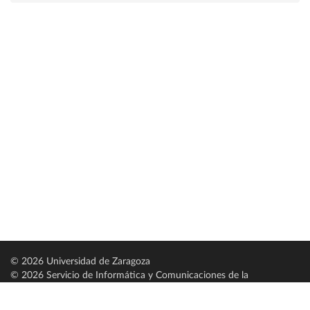
© 2026 Universidad de Zaragoza
© 2026 Servicio de Informática y Comunicaciones de la
Universidad de Zaragoza (
SICUZ
)
Universidad de Zaragoza