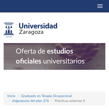
Togg
navi
Oferta de
estudios
oficiales
universitarios
Inicio
Graduado en Terapia Ocupacional
Asignaturas del plan 276
Prácticas externas II