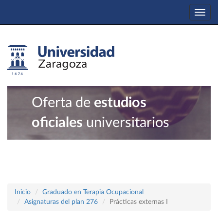
Togg
navi
Oferta de
estudios
oficiales
universitarios
Inicio
Graduado en Terapia Ocupacional
Asignaturas del plan 276
Prácticas externas I