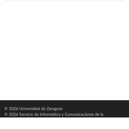
© 2026 Universidad de Zaragoza
© 2026 Servicio de Informática y Comunicaciones de la
Universidad de Zaragoza (
SICUZ
)
Universidad de Zaragoza