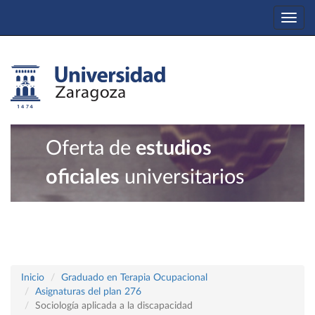
Togg
navi
Oferta de
estudios
oficiales
universitarios
Inicio
Graduado en Terapia Ocupacional
Asignaturas del plan 276
Sociología aplicada a la discapacidad