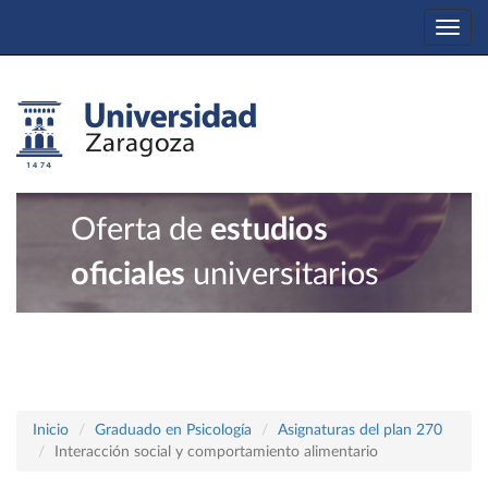
Togg
navi
Oferta de
estudios
oficiales
universitarios
Inicio
Graduado en Psicología
Asignaturas del plan 270
Interacción social y comportamiento alimentario