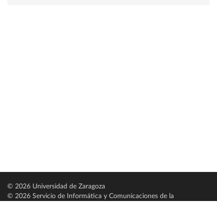
© 2026 Universidad de Zaragoza
© 2026 Servicio de Informática y Comunicaciones de la
Universidad de Zaragoza (
SICUZ
)
Universidad de Zaragoza