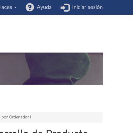
laces
Ayuda
Iniciar sesión
o por Ordenador I