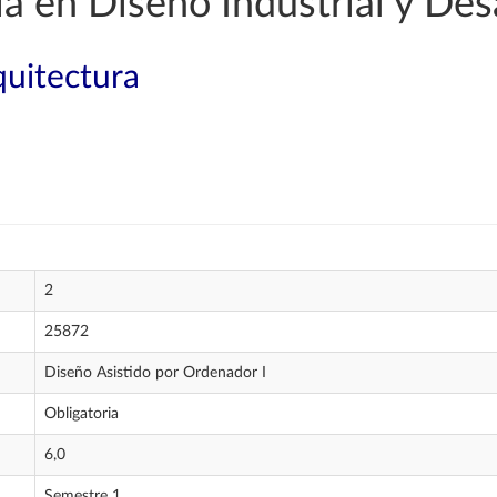
a en Diseño Industrial y Des
quitectura
2
25872
Diseño Asistido por Ordenador I
Obligatoria
6,0
Semestre 1