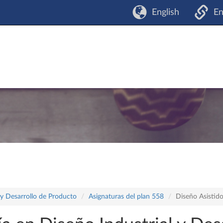
English
En
 y Desarrollo de Producto
Asignaturas del plan 558
Diseño Asistid