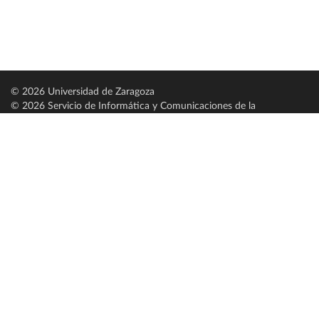
© 2026 Universidad de Zaragoza
© 2026 Servicio de Informática y Comunicaciones de la
Universidad de Zaragoza (
SICUZ
)
Universidad de Zaragoza
C/ Pedro Cerbuna, 12
ES-50009 Zaragoza
España / Spain
Tel: +34 976761000
ciu@unizar.es
Q-5018001-G
Servido por nodo: estudios
Aviso legal
|
Condiciones generales de uso
|
Política de privacidad