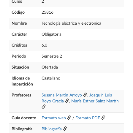
Curso
2
Código
25816
Nombre
Tecnología eléctrica y electrónica
Carácter
Obligatoria
Créditos
6,0
Periodo
Semestre 2
Situación
Ofertada
Idioma de
Castellano
impartición
Profesores
Susana Martín Arroyo
,
Joaquín Luis
Royo Gracia
,
María Esther Sainz Martín
Guía docente
Formato web
/
Formato PDF
Bibliografía
Bibliografía