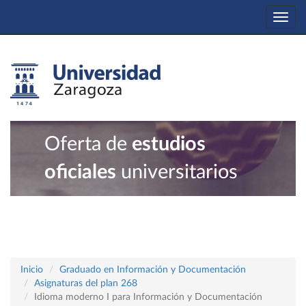
Togg
navi
Oferta de
estudios
oficiales
universitarios
Inicio
Graduado en Información y Documentación
Asignaturas del plan 268
Idioma moderno I para Información y Documentación