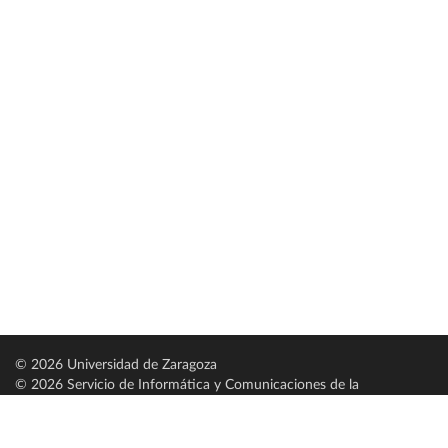
© 2026 Universidad de Zaragoza
© 2026 Servicio de Informática y Comunicaciones de la
Universidad de Zaragoza (
SICUZ
)
Universidad de Zaragoza
C/ Pedro Cerbuna, 12