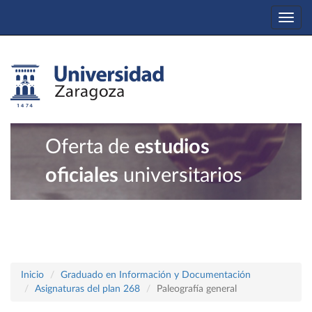
Togg
navi
Oferta de
estudios
oficiales
universitarios
Inicio
Graduado en Información y Documentación
Asignaturas del plan 268
Paleografía general