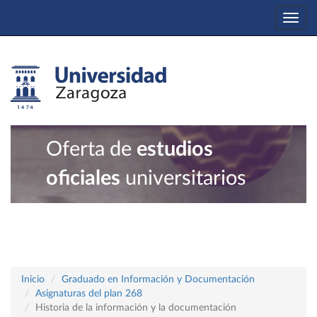
Togg
navi
Oferta de
estudios
oficiales
universitarios
Inicio
Graduado en Información y Documentación
Asignaturas del plan 268
Historia de la información y la documentación