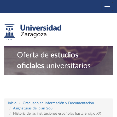
Togg
navi
Oferta de
estudios
oficiales
universitarios
Inicio
Graduado en Información y Documentación
Asignaturas del plan 268
Historia de las instituciones españolas hasta el siglo XX