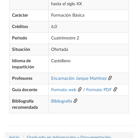
hasta el siglo XX
Carácter
Formación Básica
Créditos
6,0
Periodo
Cuatrimestre 2
Situación
Ofertada
Idioma de
Castellano
impartición
Profesores
Encarnación Jarque Martínez
Guía docente
Formato web
/
Formato PDF
Bibliografía
Bibliografía
recomendada
Inicio
Graduado en Información y Documentación