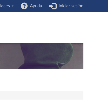
laces
Ayuda
Iniciar sesión