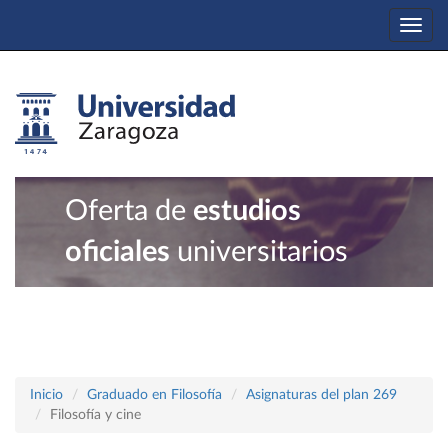
Togg
navi
Oferta de
estudios
oficiales
universitarios
Inicio
Graduado en Filosofía
Asignaturas del plan 269
Filosofía y cine