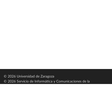
© 2026 Universidad de Zaragoza
© 2026 Servicio de Informática y Comunicaciones de la
Universidad de Zaragoza (
SICUZ
)
Universidad de Zaragoza
C/ Pedro Cerbuna, 12
ES-50009 Zaragoza
España / Spain
Tel: +34 976761000