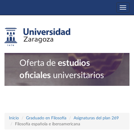
Togg
navi
Oferta de
estudios
oficiales
universitarios
Inicio
Graduado en Filosofía
Asignaturas del plan 269
Filosofía española e iberoamericana