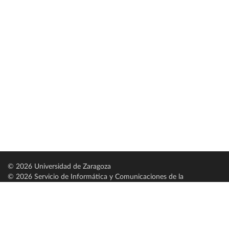
© 2026 Universidad de Zaragoza
© 2026 Servicio de Informática y Comunicaciones de la
Universidad de Zaragoza (
SICUZ
)
Universidad de Zaragoza
C/ Pedro Cerbuna, 12
ES-50009 Zaragoza
España / Spain