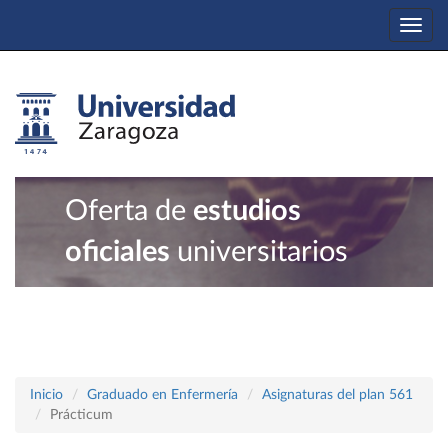
Togg
navi
Oferta de
estudios
oficiales
universitarios
Inicio
Graduado en Enfermería
Asignaturas del plan 561
Prácticum