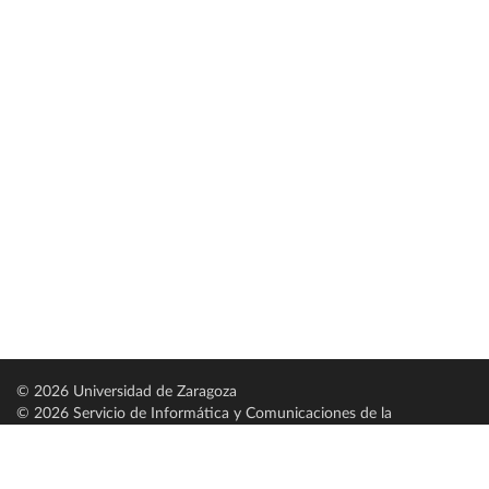
© 2026 Universidad de Zaragoza
© 2026 Servicio de Informática y Comunicaciones de la
Universidad de Zaragoza (
SICUZ
)
Universidad de Zaragoza
C/ Pedro Cerbuna, 12