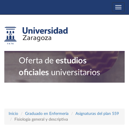
Togg
navi
Oferta de
estudios
oficiales
universitarios
Inicio
Graduado en Enfermería
Asignaturas del plan 559
Fisiología general y descriptiva