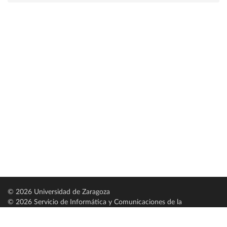
© 2026 Universidad de Zaragoza
© 2026 Servicio de Informática y Comunicaciones de la
Universidad de Zaragoza (
SICUZ
)
Universidad de Zaragoza