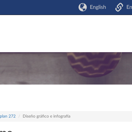
English
En
 plan 272
Diseño gráfico e infografía