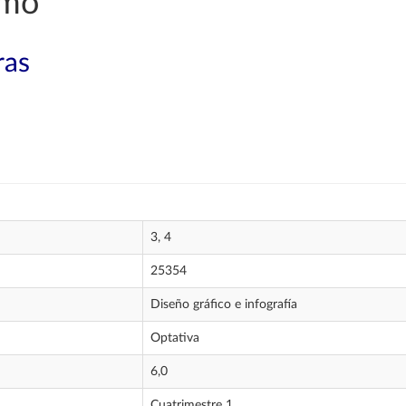
smo
ras
3, 4
25354
Diseño gráfico e infografía
Optativa
6,0
Cuatrimestre 1