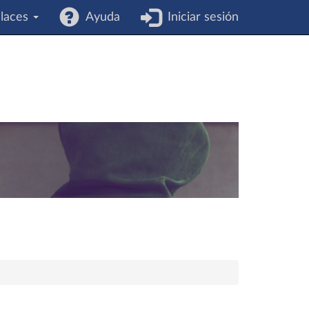
laces
Ayuda
Iniciar sesión