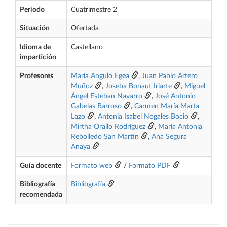
Periodo
Cuatrimestre 2
Situación
Ofertada
Idioma de
Castellano
impartición
Profesores
María Angulo Egea
,
Juan Pablo Artero
Muñoz
,
Joseba Bonaut Iriarte
,
Miguel
Ángel Esteban Navarro
,
José Antonio
Gabelas Barroso
,
Carmen María Marta
Lazo
,
Antonia Isabel Nogales Bocio
,
Mirtha Orallo Rodríguez
,
María Antonia
Rebolledo San Martín
,
Ana Segura
Anaya
Guía docente
Formato web
/
Formato PDF
Bibliografía
Bibliografía
recomendada