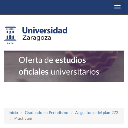
Togg
navi
Oferta de
estudios
oficiales
universitarios
Inicio
Graduado en Periodismo
Asignaturas del plan 272
Practicum