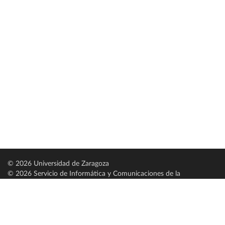
© 2026 Universidad de Zaragoza
© 2026 Servicio de Informática y Comunicaciones de la
Universidad de Zaragoza (
SICUZ
)
Universidad de Zaragoza
C/ Pedro Cerbuna, 12
ES-50009 Zaragoza
España / Spain