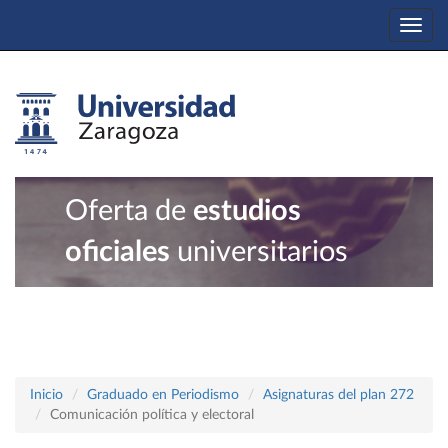
Togg
navi
Oferta de
estudios
oficiales
universitarios
Inicio
Graduado en Periodismo
Asignaturas del plan 272
Comunicación política y electoral