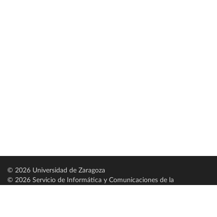
© 2026 Universidad de Zaragoza
© 2026 Servicio de Informática y Comunicaciones de la
Universidad de Zaragoza (
SICUZ
)
Universidad de Zaragoza
C/ Pedro Cerbuna, 12