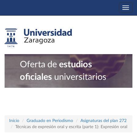
Togg
navi
Oferta de
estudios
oficiales
universitarios
Inicio
Graduado en Periodismo
Asignaturas del plan 272
Técnicas de expresión oral y escrita (parte 1): Expresión oral