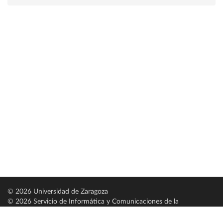
© 2026 Universidad de Zaragoza
© 2026 Servicio de Informática y Comunicaciones de la
Universidad de Zaragoza (
SICUZ
)
Universidad de Zaragoza