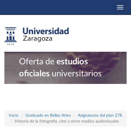
Togg
navi
Oferta de
estudios
oficiales
universitarios
Inicio
Graduado en Bellas Artes
Asignaturas del plan 278
Historia de la fotografía, cine y otros medios audiovisuales