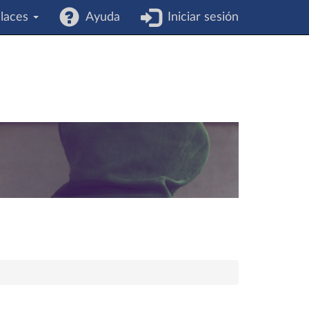
laces
Ayuda
Iniciar sesión