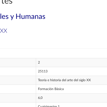
rtes
ales y Humanas
o XX
2
25113
Teoría e historia del arte del siglo XX
Formación Básica
6,0
Cuatrimestre 1