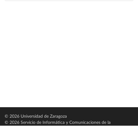
© 2026 Universidad de Zaragoza
© 2026 Servicio de Informática y Comunicaciones de la
Universidad de Zaragoza (
SICUZ
)
Universidad de Zaragoza