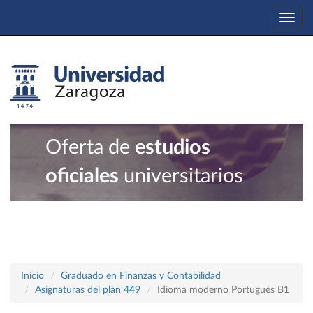
Togg
navi
Oferta de
estudios
oficiales
universitarios
Inicio
Graduado en Finanzas y Contabilidad
Asignaturas del plan 449
Idioma moderno Portugués B1