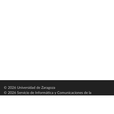
© 2026 Universidad de Zaragoza
© 2026 Servicio de Informática y Comunicaciones de la
Universidad de Zaragoza (
SICUZ
)
Universidad de Zaragoza
C/ Pedro Cerbuna, 12
ES-50009 Zaragoza