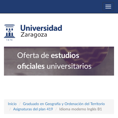
Togg
navi
Oferta de
estudios
oficiales
universitarios
Inicio
Graduado en Geografía y Ordenación del Territorio
Asignaturas del plan 419
Idioma moderno Inglés B1