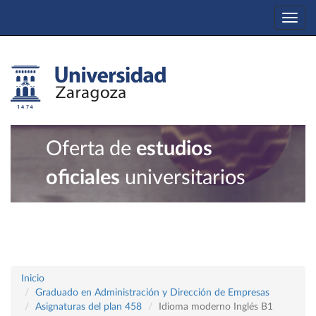
Togg
navi
Oferta de
estudios
oficiales
universitarios
Inicio
Graduado en Administración y Dirección de Empresas
Asignaturas del plan 458
Idioma moderno Inglés B1