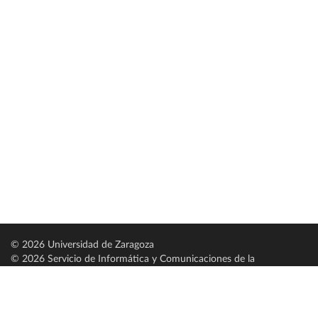
© 2026 Universidad de Zaragoza
© 2026 Servicio de Informática y Comunicaciones de la
Universidad de Zaragoza (
SICUZ
)
Universidad de Zaragoza
C/ Pedro Cerbuna, 12
ES-50009 Zaragoza