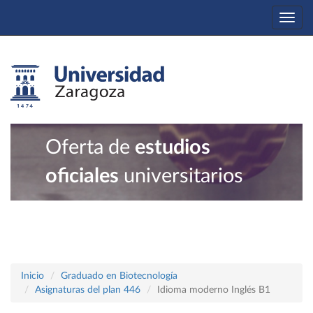
Togg
navi
Oferta de
estudios
oficiales
universitarios
Inicio
Graduado en Biotecnología
Asignaturas del plan 446
Idioma moderno Inglés B1