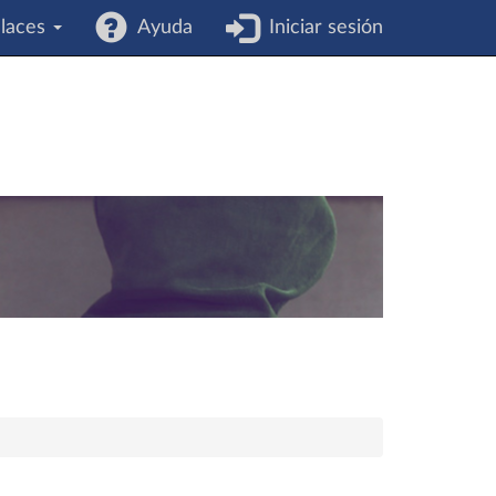
laces
Ayuda
Iniciar sesión