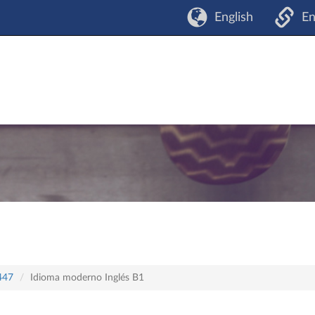
English
En
 447
Idioma moderno Inglés B1