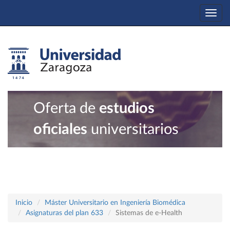
Togg
navi
Oferta de
estudios
oficiales
universitarios
Inicio
Máster Universitario en Ingeniería Biomédica
Asignaturas del plan 633
Sistemas de e-Health