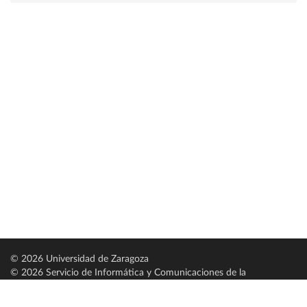
© 2026 Universidad de Zaragoza
© 2026 Servicio de Informática y Comunicaciones de la
Universidad de Zaragoza (
SICUZ
)
Universidad de Zaragoza