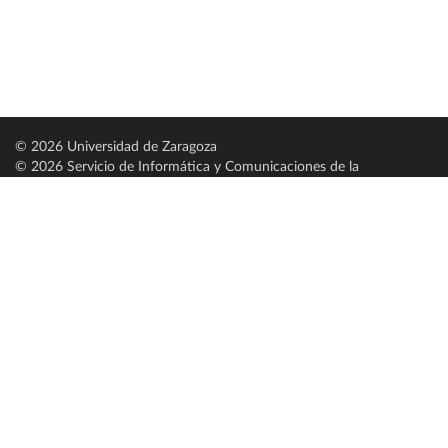
© 2026 Universidad de Zaragoza
© 2026 Servicio de Informática y Comunicaciones de la
Universidad de Zaragoza (
SICUZ
)
Universidad de Zaragoza
C/ Pedro Cerbuna, 12
ES-50009 Zaragoza
España / Spain
Tel: +34 976761000
ciu@unizar.es
Q-5018001-G
Servido por nodo: estudios