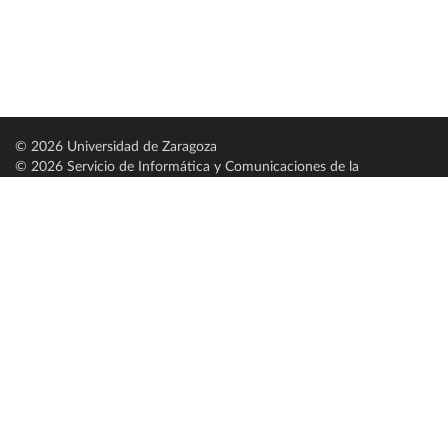
© 2026 Universidad de Zaragoza
© 2026 Servicio de Informática y Comunicaciones de la
Universidad de Zaragoza (
SICUZ
)
Universidad de Zaragoza
C/ Pedro Cerbuna, 12
ES-50009 Zaragoza
España / Spain
Tel: +34 976761000
ciu@unizar.es
Q-5018001-G
Servido por nodo: estudios