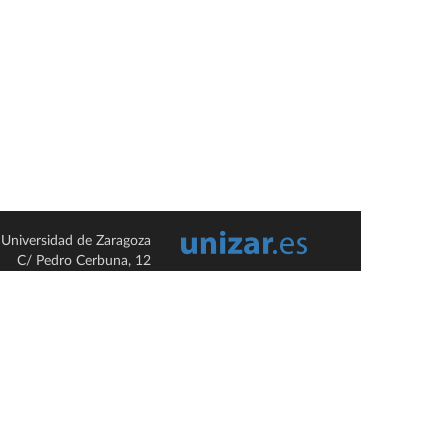
Universidad de Zaragoza
C/ Pedro Cerbuna, 12
ES-50009 Zaragoza
España / Spain
Tel: +34 976761000
ciu@unizar.es
Q-5018001-G