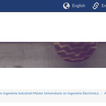
English
En
 Ingeniería Industrial-Máster Universitario en Ingeniería Electrónica
A