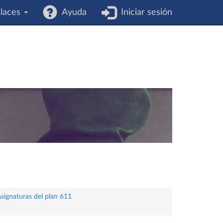
laces
Ayuda
Iniciar sesión
signaturas del plan 611