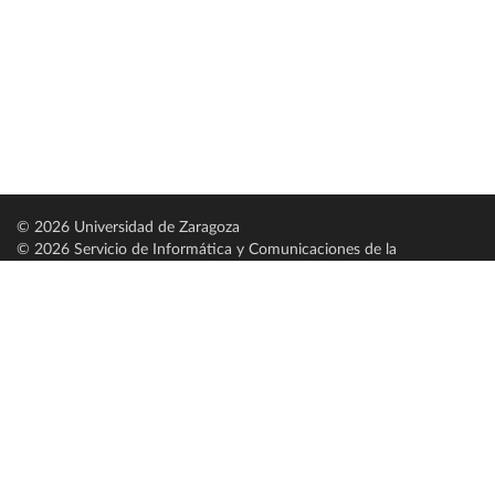
© 2026 Universidad de Zaragoza
© 2026 Servicio de Informática y Comunicaciones de la
Universidad de Zaragoza (
SICUZ
)
Universidad de Zaragoza
C/ Pedro Cerbuna, 12
ES-50009 Zaragoza
España / Spain
Tel: +34 976761000
ciu@unizar.es
Q-5018001-G