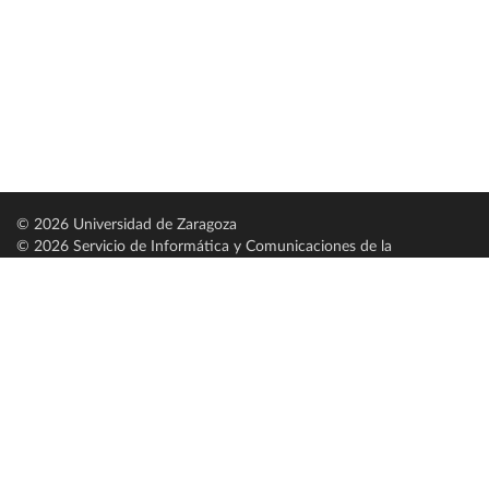
© 2026 Universidad de Zaragoza
© 2026 Servicio de Informática y Comunicaciones de la
Universidad de Zaragoza (
SICUZ
)
Universidad de Zaragoza
C/ Pedro Cerbuna, 12
ES-50009 Zaragoza
España / Spain
Tel: +34 976761000
ciu@unizar.es
Q-5018001-G