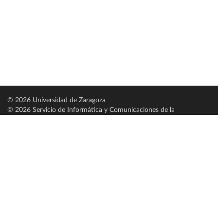
© 2026 Universidad de Zaragoza
© 2026 Servicio de Informática y Comunicaciones de la
Universidad de Zaragoza (
SICUZ
)
Universidad de Zaragoza
C/ Pedro Cerbuna, 12
ES-50009 Zaragoza
España / Spain
Tel: +34 976761000
ciu@unizar.es
Q-5018001-G