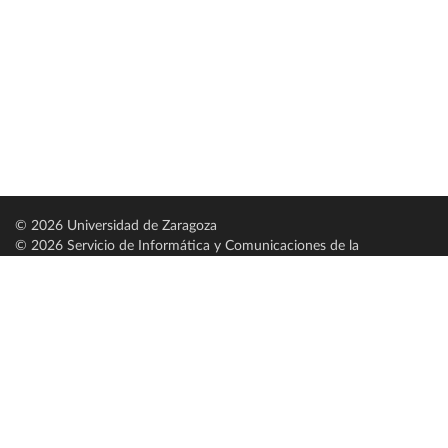
© 2026 Universidad de Zaragoza
© 2026 Servicio de Informática y Comunicaciones de la
Universidad de Zaragoza (
SICUZ
)
Universidad de Zaragoza
C/ Pedro Cerbuna, 12
ES-50009 Zaragoza
España / Spain
Tel: +34 976761000
ciu@unizar.es
Q-5018001-G