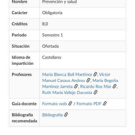
Nombre
Prevención y salud
Carácter
Obligatoria
Créditos
8,0
Periodo
Semestre 1
Situación
Ofertada
Idioma de
Castellano
impartición
Profesores
María Blanca Bell Martínez
,
Víctor
Manuel Casaus Andreu
,
María Begoña
Martínez Jarreta
,
Ricardo Ros Mar
,
Ruth María Vallejo Dacosta
Guía docente
Formato web
/
Formato PDF
Bibliografía
Bibliografía
recomendada