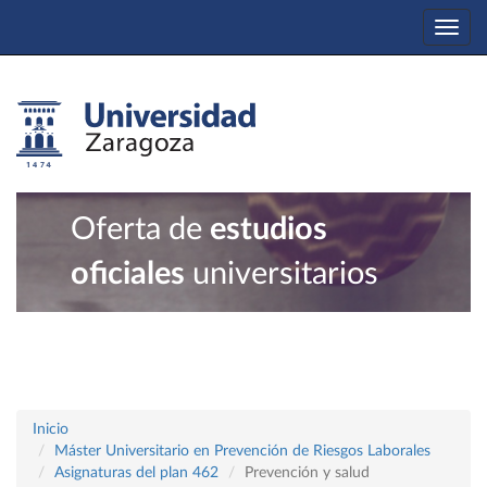
Togg
navi
Oferta de
estudios
oficiales
universitarios
Inicio
Máster Universitario en Prevención de Riesgos Laborales
Asignaturas del plan 462
Prevención y salud