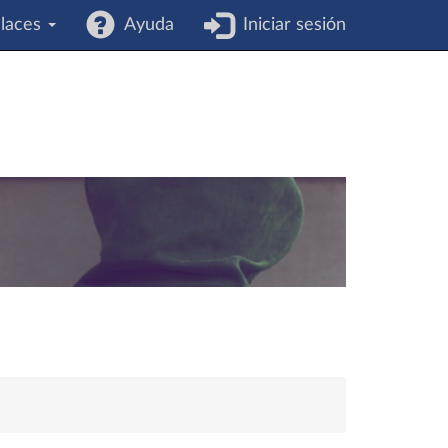
laces
Ayuda
Iniciar sesión