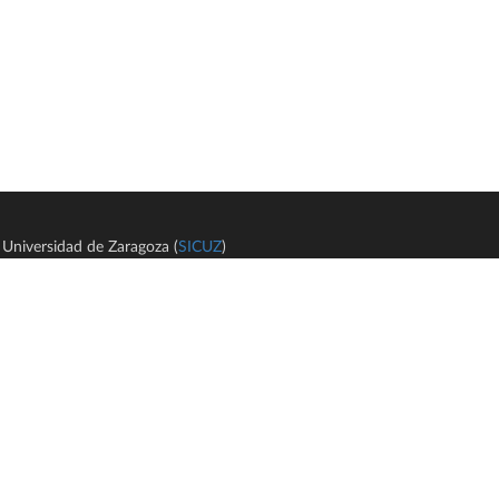
Universidad de Zaragoza (
SICUZ
)
Avi