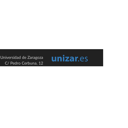
Universidad de Zaragoza
C/ Pedro Cerbuna, 12
ES-50009 Zaragoza
España / Spain
Tel: +34 976761000
ciu@unizar.es
Q-5018001-G
so legal
|
Condiciones generales de uso
|
Política de privacidad