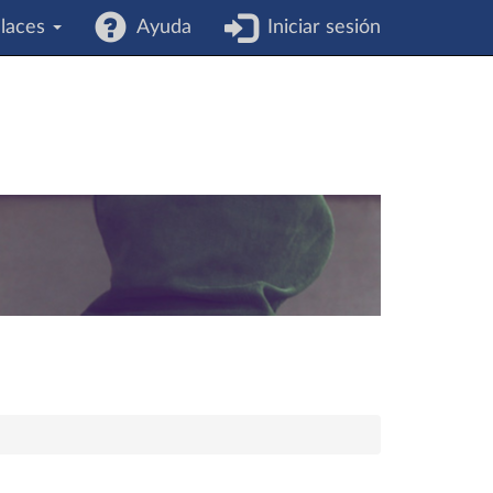
laces
Ayuda
Iniciar sesión