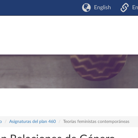
English
En
o
Asignaturas del plan 460
Teorías feministas contemporáneas