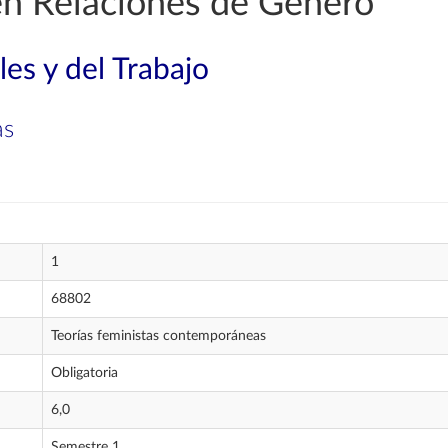
en Relaciones de Género
les y del Trabajo
as
1
68802
Teorías feministas contemporáneas
Obligatoria
6,0
Semestre 1