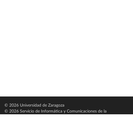
© 2026 Universidad de Zaragoza
© 2026 Servicio de Informática y Comunicaciones de la
Universidad de Zaragoza (
SICUZ
)
Universidad de Zaragoza
C/ Pedro Cerbuna, 12