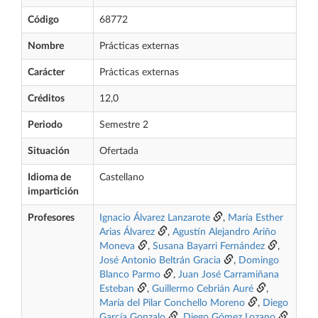
Código
68772
Nombre
Prácticas externas
Carácter
Prácticas externas
Créditos
12,0
Periodo
Semestre 2
Situación
Ofertada
Idioma de
Castellano
impartición
Profesores
Ignacio Álvarez Lanzarote
,
María Esther
Arias Álvarez
,
Agustín Alejandro Ariño
Moneva
,
Susana Bayarri Fernández
,
José Antonio Beltrán Gracia
,
Domingo
Blanco Parmo
,
Juan José Carramiñana
Esteban
,
Guillermo Cebrián Auré
,
María del Pilar Conchello Moreno
,
Diego
García Gonzalo
,
Diego Gómez Lozano
,