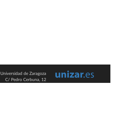
Universidad de Zaragoza
C/ Pedro Cerbuna, 12
ES-50009 Zaragoza
España / Spain
Tel: +34 976761000
ciu@unizar.es
Q-5018001-G