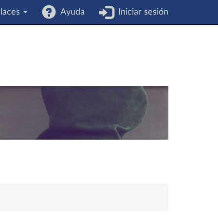
laces
Ayuda
Iniciar sesión