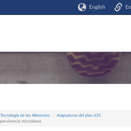
English
En
 Tecnología de los Alimentos
Asignaturas del plan 631
upervivencia microbiana