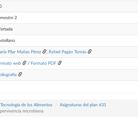
0
mestre 2
ertada
stellano
ría Pilar Mañas Pérez
,
Rafael Pagán Tomás
ormato web
/
Formato PDF
bliografía
 Tecnología de los Alimentos
Asignaturas del plan 631
upervivencia microbiana